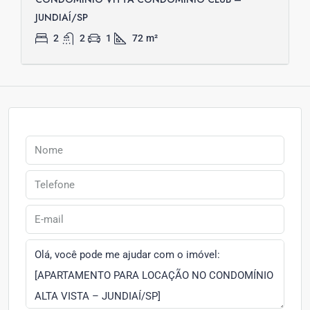
JUNDIAÍ/SP
2
2
1
72
m²