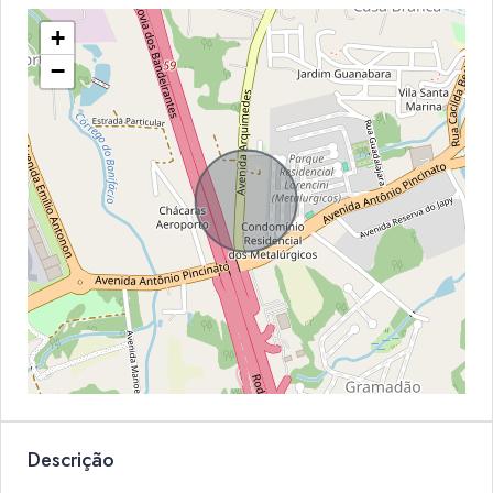
+
−
Descrição