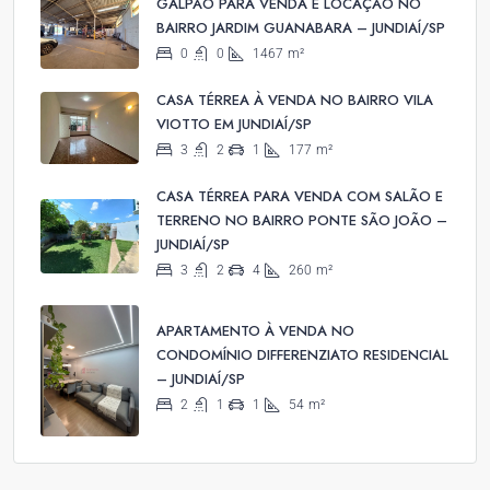
GALPÃO PARA VENDA E LOCAÇÃO NO
BAIRRO JARDIM GUANABARA – JUNDIAÍ/SP
0
0
1467
m²
CASA TÉRREA À VENDA NO BAIRRO VILA
VIOTTO EM JUNDIAÍ/SP
3
2
1
177
m²
CASA TÉRREA PARA VENDA COM SALÃO E
TERRENO NO BAIRRO PONTE SÃO JOÃO –
JUNDIAÍ/SP
3
2
4
260
m²
APARTAMENTO À VENDA NO
CONDOMÍNIO DIFFERENZIATO RESIDENCIAL
– JUNDIAÍ/SP
2
1
1
54
m²