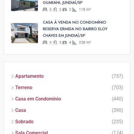
GUARANI, JUNDIAÍ/SP
3
2
2
118
m²
CASA À VENDA NO CONDOMÍNIO
RESERVA ERMIDA NO BAIRRO ELOY
CHAVES EM JUNDIAÍ/SP
3
5
4
258
m²
Apartamento
(737)
Terreno
(703)
Casa em Condomínio
(440)
Casa
(390)
Sobrado
(235)
Sala Comercial
(174)