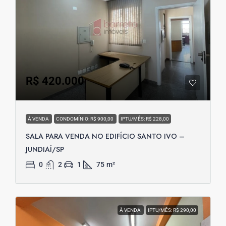
R$ 420.000
À VENDA
CONDOMÍNIO: R$ 900,00
IPTU/MÊS: R$ 228,00
SALA PARA VENDA NO EDIFÍCIO SANTO IVO –
JUNDIAÍ/SP
0
2
1
75
m²
À VENDA
IPTU/MÊS: R$ 290,00