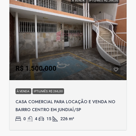
À VENDA
IPTU/MÊS: R$ 266,00
R$ 1.500.000
À VENDA
IPTU/MÊS: R$ 266,00
CASA COMERCIAL PARA LOCAÇÃO E VENDA NO
BAIRRO CENTRO EM JUNDIAÍ/SP
0
4
15
226
m²