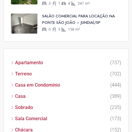
3
1
4
247
m²
SALÃO COMERCIAL PARA LOCAÇÃO NA
PONTE SÃO JOÃO – JUNDIAÍ/SP
0
5
158
m²
Apartamento
(737)
Terreno
(702)
Casa em Condomínio
(444)
Casa
(389)
Sobrado
(235)
Sala Comercial
(173)
Chácara
(152)