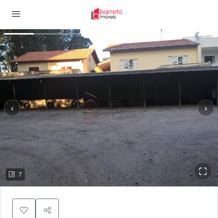
‹
›
7