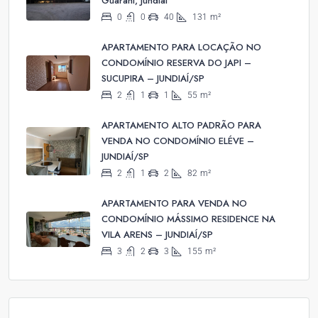
Guarani, Jundiaí
0
0
40
131
m²
APARTAMENTO PARA LOCAÇÃO NO
CONDOMÍNIO RESERVA DO JAPI –
SUCUPIRA – JUNDIAÍ/SP
2
1
1
55
m²
APARTAMENTO ALTO PADRÃO PARA
VENDA NO CONDOMÍNIO ELÉVE –
JUNDIAÍ/SP
2
1
2
82
m²
APARTAMENTO PARA VENDA NO
CONDOMÍNIO MÁSSIMO RESIDENCE NA
VILA ARENS – JUNDIAÍ/SP
3
2
3
155
m²