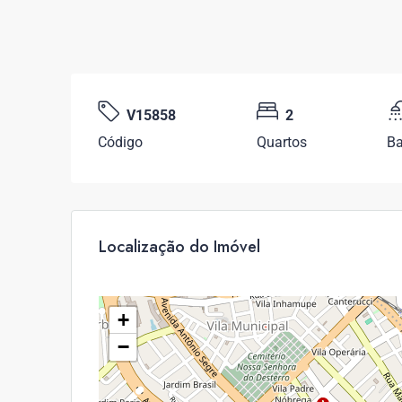
V15858
2
Código
Quartos
Ba
Localização do Imóvel
+
−