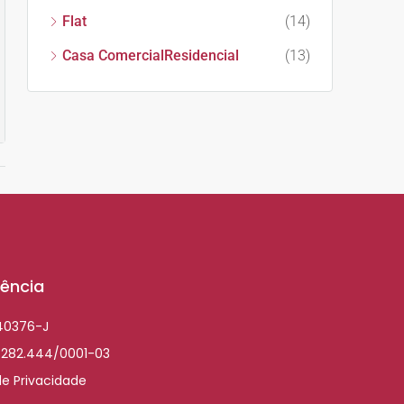
Flat
(14)
Casa ComercialResidencial
(13)
ência
040376-J
.282.444/0001-03
de Privacidade