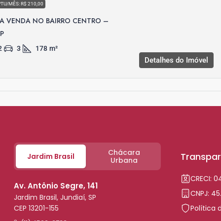
PTU/MÊS: R$ 210,00
A VENDA NO BAIRRO CENTRO –
SP
2
3
178
m²
Detalhes do Imóvel
Chácara
Transpar
Jardim Brasil
Urbana
CRECI: 
Av. Antônio Segre, 141
CNPJ: 45
Jardim Brasil, Jundiaí, SP
CEP 13201-155
Política 