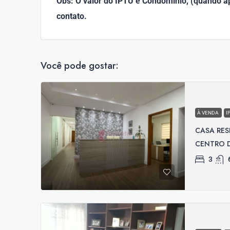
Obs: O valor do IPTU e Condomínio, (quando apl
contato.
Você pode gostar:
À VENDA
I
CASA RES
CENTRO D
3