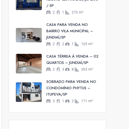
/ SP
2
1
270
m²
CASA PARA VENDA NO
BAIRRO VILA MUNICIPAL –
JUNDIAÍ/SP
2
2
1
105
m²
CASA TÉRREA À VENDA – 02
QUARTOS – JUNDIAÍ/SP
2
3
8
263
m²
SOBRADO PARA VENDA NO
CONDOMÍNIO PHYTUS –
ITUPEVA/SP
3
1
2
171
m²