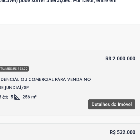
icável) pode sofrer alterações. Por favor, entre em
R$ 2.000.000
PTU/MÊS: R$ 453,00
IDENCIAL OU COMERCIAL PARA VENDA NO
E JUNDIAÍ/SP
6
5
256
m²
Detalhes do Imóvel
R$ 532.000