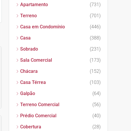
Apartamento
(731)
Terreno
(701)
Casa em Condomínio
(446)
Casa
(388)
Sobrado
(231)
Sala Comercial
(173)
Chácara
(152)
Casa Térrea
(103)
Galpão
(64)
Terreno Comercial
(56)
Prédio Comercial
(40)
Cobertura
(28)