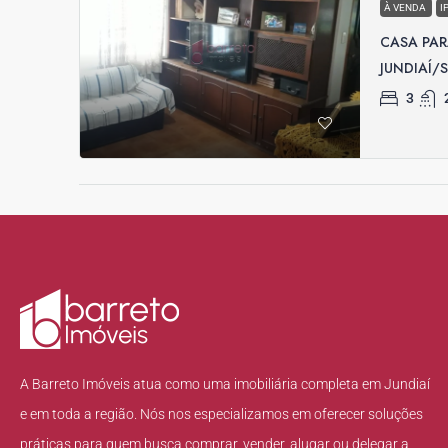
À VENDA
I
CASA PAR
JUNDIAÍ/
3
A Barreto Imóveis atua como uma imobiliária completa em Jundiaí
e em toda a região. Nós nos especializamos em oferecer soluções
práticas para quem busca comprar, vender, alugar ou delegar a