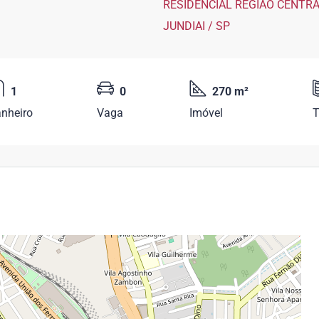
1
0
270 m²
nheiro
Vaga
Imóvel
T