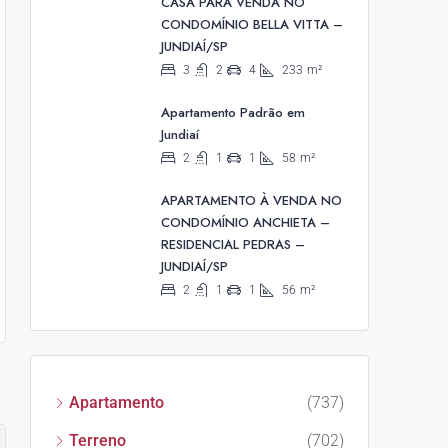
CASA PARA VENDA NO
CONDOMÍNIO BELLA VITTA –
JUNDIAÍ/SP
3
2
4
233
m²
Apartamento Padrão em
Jundiaí
2
1
1
58
m²
APARTAMENTO À VENDA NO
CONDOMÍNIO ANCHIETA –
RESIDENCIAL PEDRAS –
JUNDIAÍ/SP
2
1
1
56
m²
Apartamento
(737)
Terreno
(702)