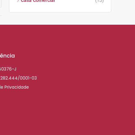
Casa Comercial
(13)
ência
040376-J
.282.444/0001-03
de Privacidade