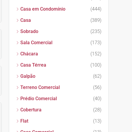
Casa em Condomínio
(444)
Casa
(389)
Sobrado
(235)
Sala Comercial
(173)
Chácara
(152)
Casa Térrea
(100)
Galpão
(62)
Terreno Comercial
(56)
Prédio Comercial
(40)
Cobertura
(28)
Flat
(13)