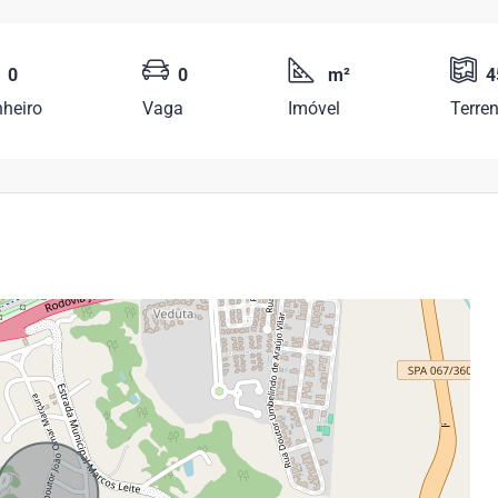
0
0
m²
4
heiro
Vaga
Imóvel
Terre