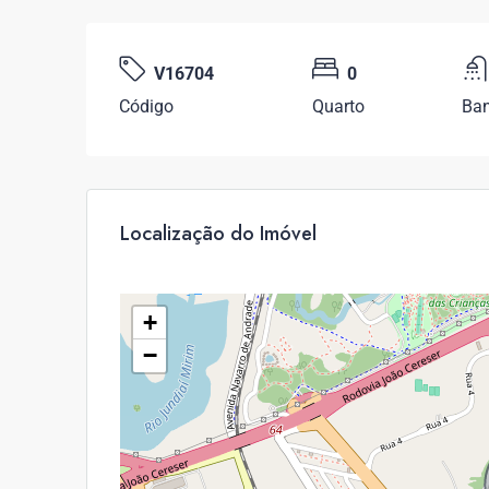
V16704
0
Código
Quarto
Ban
Localização do Imóvel
+
−