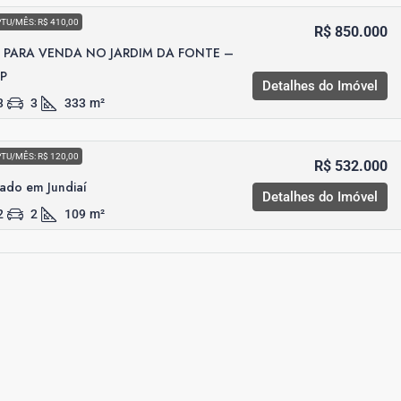
PTU/MÊS: R$ 410,00
R$ 850.000
PARA VENDA NO JARDIM DA FONTE –
SP
Detalhes do Imóvel
3
3
333
m²
PTU/MÊS: R$ 120,00
R$ 532.000
ado em Jundiaí
Detalhes do Imóvel
2
2
109
m²