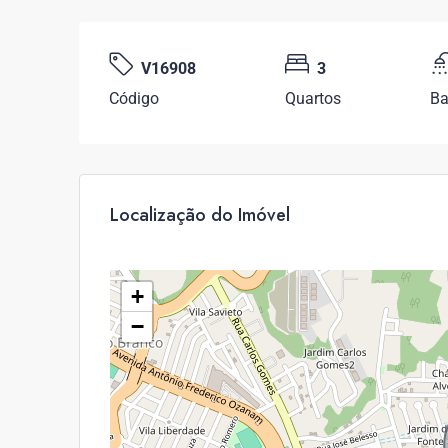
V16908
3
Código
Quartos
Ba
Localização do Imóvel
+
−