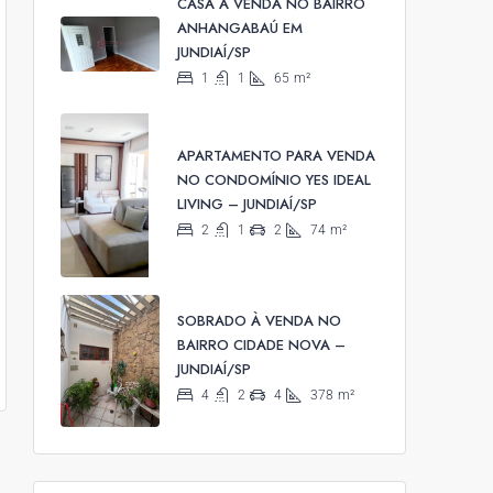
CASA À VENDA NO BAIRRO
ANHANGABAÚ EM
JUNDIAÍ/SP
1
1
65
m²
APARTAMENTO PARA VENDA
NO CONDOMÍNIO YES IDEAL
LIVING – JUNDIAÍ/SP
2
1
2
74
m²
SOBRADO À VENDA NO
BAIRRO CIDADE NOVA –
JUNDIAÍ/SP
4
2
4
378
m²