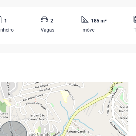
1
2
185 m²
nheiro
Vagas
Imóvel
T