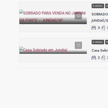
À VENDA
I
SOBRADO 
JUNDIAÍ/
3
À VENDA
I
Casa Sobr
2