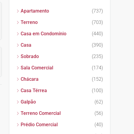
Apartamento
(737)
Terreno
(703)
Casa em Condomínio
(440)
Casa
(390)
Sobrado
(235)
Sala Comercial
(174)
Chácara
(152)
Casa Térrea
(100)
Galpão
(62)
Terreno Comercial
(56)
Prédio Comercial
(40)