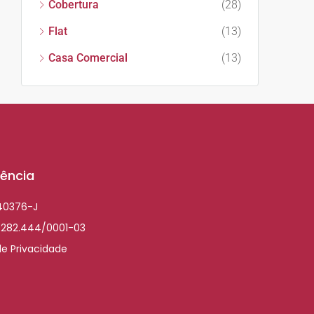
Cobertura
(28)
Flat
(13)
Casa Comercial
(13)
ência
040376-J
.282.444/0001-03
de Privacidade