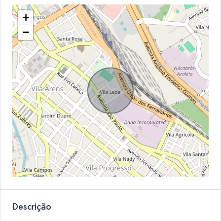
+
−
Descrição