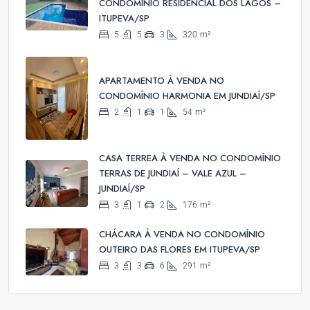
CONDOMÍNIO RESIDENCIAL DOS LAGOS –
ITUPEVA/SP
5
5
3
320
m²
APARTAMENTO À VENDA NO
CONDOMÍNIO HARMONIA EM JUNDIAÍ/SP
2
1
1
54
m²
CASA TERREA À VENDA NO CONDOMÍNIO
TERRAS DE JUNDIAÍ – VALE AZUL –
JUNDIAÍ/SP
3
1
2
176
m²
CHÁCARA À VENDA NO CONDOMÍNIO
OUTEIRO DAS FLORES EM ITUPEVA/SP
3
3
6
291
m²