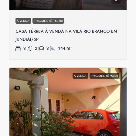
À VENDA
IPTU/MÊS: R$ 160,00
CASA TÉRREA À VENDA NA VILA RIO BRANCO EM
JUNDIAÍ/SP
3
2
3
144
m²
À VENDA
IPTU/MÊS: R$ 93,00