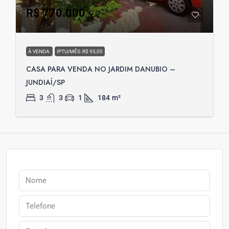
R$ 770.000
À VENDA
IPTU/MÊS: R$ 93,00
CASA PARA VENDA NO JARDIM DANUBIO –
JUNDIAÍ/SP
3
3
1
184
m²