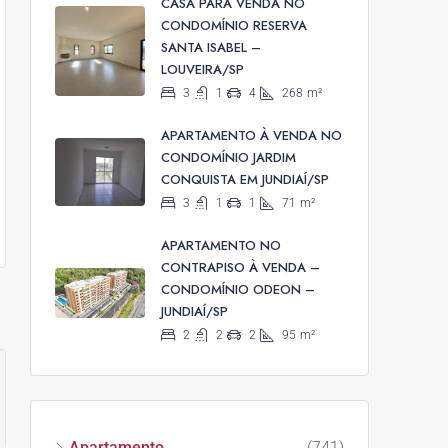
CASA PARA VENDA NO
CONDOMÍNIO RESERVA
SANTA ISABEL –
LOUVEIRA/SP
3
1
4
268
m²
APARTAMENTO À VENDA NO
CONDOMÍNIO JARDIM
CONQUISTA EM JUNDIAÍ/SP
3
1
1
71
m²
APARTAMENTO NO
CONTRAPISO À VENDA –
CONDOMÍNIO ODEON –
JUNDIAÍ/SP
2
2
2
95
m²
Apartamento
(741)