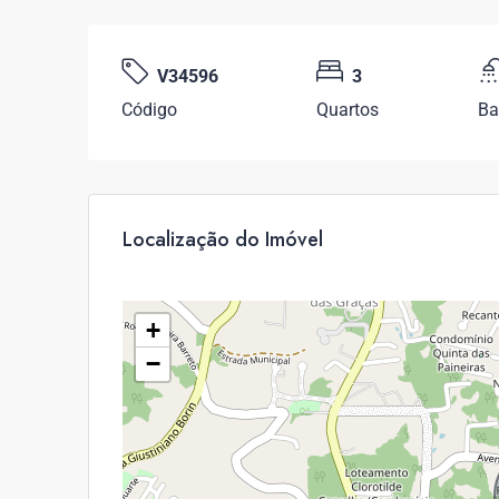
V34596
3
Código
Quartos
Ba
Localização do Imóvel
+
−