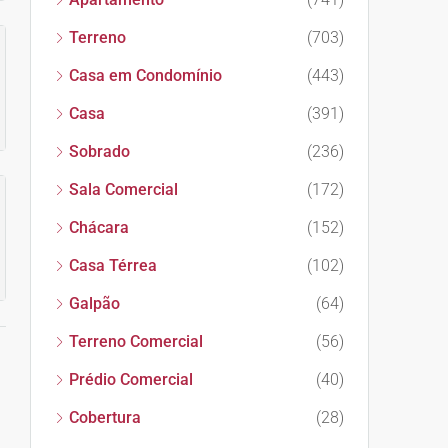
Terreno
(703)
Casa em Condomínio
(443)
Casa
(391)
Sobrado
(236)
Sala Comercial
(172)
Chácara
(152)
Casa Térrea
(102)
Galpão
(64)
Terreno Comercial
(56)
Prédio Comercial
(40)
Cobertura
(28)