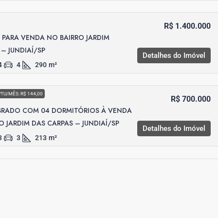
R$ 1.400.000
PARA VENDA NO BAIRRO JARDIM
– JUNDIAÍ/SP
Detalhes do Imóvel
4
4
290
m²
PTU/MÊS: R$ 144,00
R$ 700.000
BRADO COM 04 DORMITÓRIOS À VENDA
O JARDIM DAS CARPAS – JUNDIAÍ/SP
Detalhes do Imóvel
3
3
213
m²