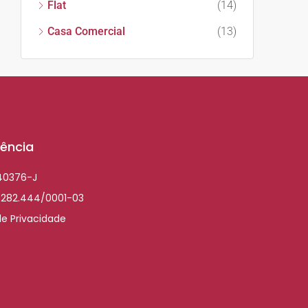
Flat
(14)
Casa Comercial
(13)
ência
040376-J
.282.444/0001-03
de Privacidade