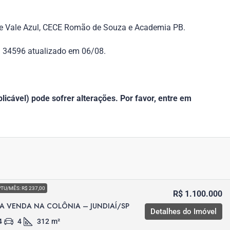
que Vale Azul, CECE Romão de Souza e Academia PB.
f. 34596 atualizado em 06/08.
icável) pode sofrer alterações. Por favor, entre em
PTU/MÊS: R$ 237,00
R$ 1.100.000
A VENDA NA COLÔNIA – JUNDIAÍ/SP
Detalhes do Imóvel
4
4
312
m²