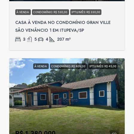
À VENDA
CONDOMÍNIO: R$ 530,00
IPTU/MÊS: R$ 330,00
CASA À VENDA NO CONDOMÍNIO GRAN VILLE
SÃO VENÂNCIO 1 EM ITUPEVA/SP
3
5
4
207
m²
À VENDA
CONDOMÍNIO: R$ 809,00
IPTU/MÊS: R$ 45,00
R$ 1.380.000