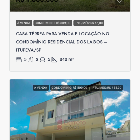
À VENDA
CONDOMÍNIO: R$ 809,00
IPTU/MÊS: R$ 45,00
CASA TÉRREA PARA VENDA E LOCAÇÃO NO
CONDOMÍNIO RESIDENCIAL DOS LAGOS –
ITUPEVA/SP
5
3
5
340
m²
À VENDA
CONDOMÍNIO: R$ 500,00
IPTU/MÊS: R$ 455,00