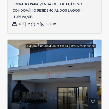
SOBRADO PARA VENDA OU LOCAÇÃO NO
CONDOMÍNIO RESIDENCIAL DOS LAGOS –
ITUPEVA/SP.
4
2
2
360
m²
À VENDA
CONDOMÍNIO: R$ 530,00
IPTU/MÊS: R$ 330,00
R$ 1.595.000