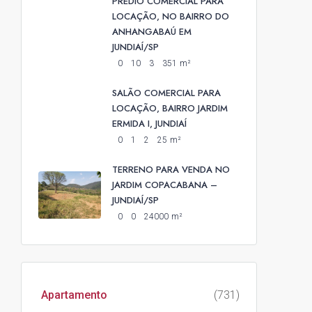
PREDIO COMERCIAL PARA
LOCAÇÃO, NO BAIRRO DO
ANHANGABAÚ EM
JUNDIAÍ/SP
0
10
3
351
m²
SALÃO COMERCIAL PARA
LOCAÇÃO, BAIRRO JARDIM
ERMIDA I, JUNDIAÍ
0
1
2
25
m²
TERRENO PARA VENDA NO
JARDIM COPACABANA –
JUNDIAÍ/SP
0
0
24000
m²
Apartamento
(731)