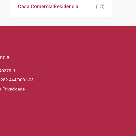
Casa ComercialResidencial
(13)
ncia
40376-J
.282.444/0001-03
de Privacidade