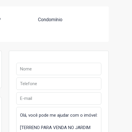
²
Condomínio