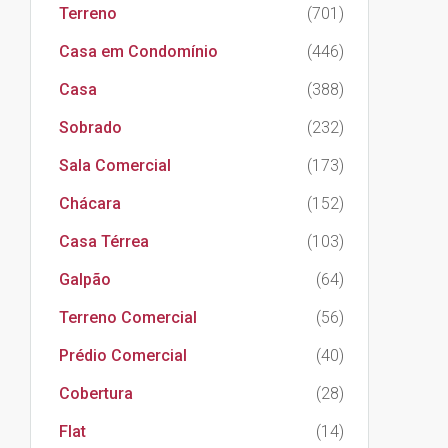
Terreno
(701)
Casa em Condomínio
(446)
Casa
(388)
Sobrado
(232)
Sala Comercial
(173)
Chácara
(152)
Casa Térrea
(103)
Galpão
(64)
Terreno Comercial
(56)
Prédio Comercial
(40)
Cobertura
(28)
Flat
(14)