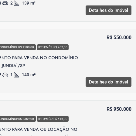
3
2
139
m²
Detalhes do Imóvel
R$ 550.000
ONDOMÍNIO: R$ 1100,00
IPTU/MÊS: R$ 267,00
ENTO PARA VENDA NO CONDOMÍNIO
 JUNDIAÍ/SP
2
1
140
m²
Detalhes do Imóvel
R$ 950.000
ONDOMÍNIO: R$ 2369,00
IPTU/MÊS: R$ 516,00
ENTO PARA VENDA OU LOCAÇÃO NO