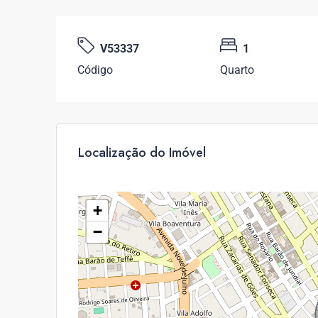
V53337
1
Código
Quarto
Localização do Imóvel
+
−