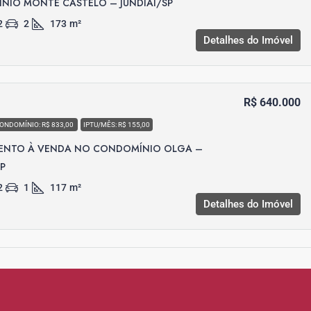
NIO MONTE CASTELO – JUNDIAÍ/SP
2
2
173
m²
Detalhes do Imóvel
R$ 640.000
ONDOMÍNIO: R$ 833,00
IPTU/MÊS: R$ 155,00
ENTO À VENDA NO CONDOMÍNIO OLGA –
SP
2
1
117
m²
Detalhes do Imóvel