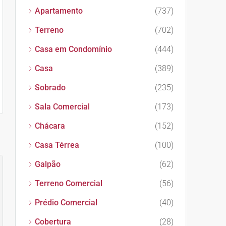
Apartamento
(737)
Terreno
(702)
Casa em Condomínio
(444)
Casa
(389)
Sobrado
(235)
Sala Comercial
(173)
Chácara
(152)
Casa Térrea
(100)
Galpão
(62)
Terreno Comercial
(56)
Prédio Comercial
(40)
Cobertura
(28)