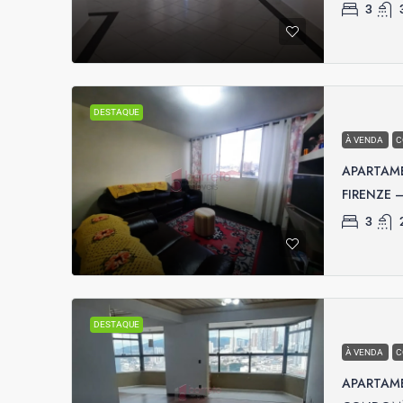
3
DESTAQUE
À VENDA
C
APARTAM
FIRENZE –
3
DESTAQUE
À VENDA
C
APARTAM