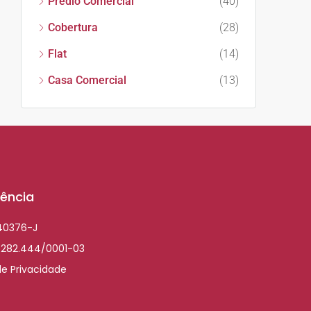
Prédio Comercial
(40)
Cobertura
(28)
Flat
(14)
Casa Comercial
(13)
ência
040376-J
.282.444/0001-03
de Privacidade