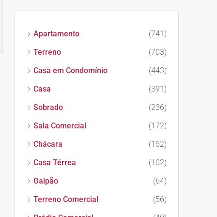
Apartamento
(741)
Terreno
(703)
Casa em Condomínio
(443)
Casa
(391)
Sobrado
(236)
Sala Comercial
(172)
Chácara
(152)
Casa Térrea
(102)
Galpão
(64)
Terreno Comercial
(56)