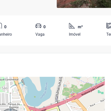
0
0
m²
anheiro
Vaga
Imóvel
Te