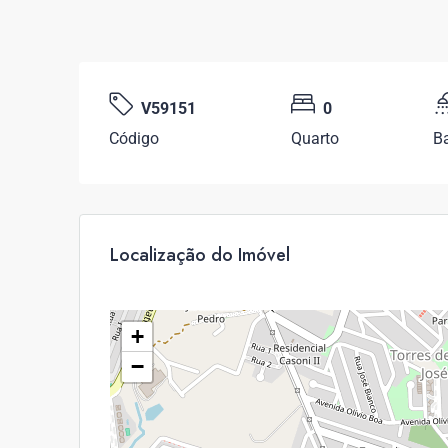
V59151
0
Código
Quarto
B
Localização do Imóvel
+
−