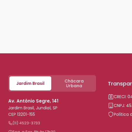
Chácara
Transpar
Jardim Brasil
Urbana
CRECI: 
Av. Antônio Segre, 141
CNPJ: 45
Jardim Brasil, Jundiaí, SP
CEP 13201-155
Política 
(11) 4523-3733
Seg. a Sex. 8h às 17h30