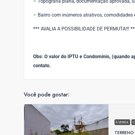
– Topografia plana, documentação aprovada, us
– Bairro com inúmeros atrativos, comodidades e
*** AVALIA A POSSIBILIDADE DE PERMUTA!!! ***
Obs: O valor do IPTU e Condomínio, (quando apl
contato.
Você pode gostar:
À VENDA
C
TERRENO