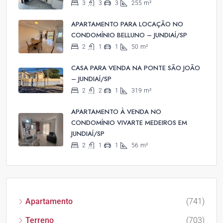
3
3
3
255
m²
APARTAMENTO PARA LOCAÇÃO NO
CONDOMÍNIO BELLUNO – JUNDIAÍ/SP
2
1
1
50
m²
CASA PARA VENDA NA PONTE SÃO JOÃO
– JUNDIAÍ/SP
2
2
1
319
m²
APARTAMENTO À VENDA NO
CONDOMÍNIO VIVARTE MEDEIROS EM
JUNDIAÍ/SP
2
1
1
56
m²
Apartamento
(741)
Terreno
(703)