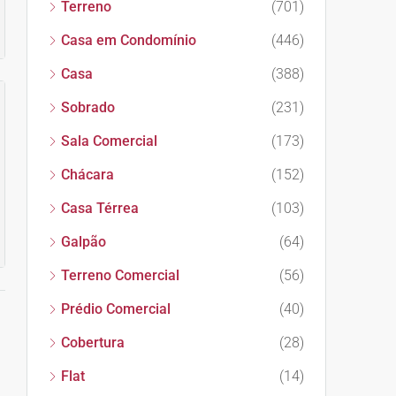
Terreno
(701)
Casa em Condomínio
(446)
Casa
(388)
Sobrado
(231)
Sala Comercial
(173)
Chácara
(152)
Casa Térrea
(103)
Galpão
(64)
Terreno Comercial
(56)
Prédio Comercial
(40)
Cobertura
(28)
Flat
(14)