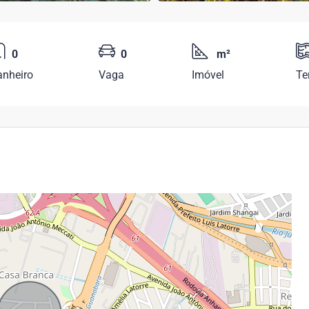
0
0
m²
anheiro
Vaga
Imóvel
Te