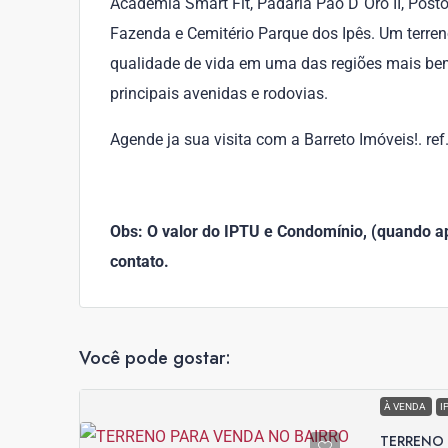
Academia Smart Fit, Padaria Pão D`Oro II, Post
Fazenda e Cemitério Parque dos Ipês. Um terren
qualidade de vida em uma das regiões mais bem 
principais avenidas e rodovias.
Agende ja sua visita com a Barreto Imóveis!. re
Obs: O valor do IPTU e Condomínio, (quando apl
contato.
Você pode gostar:
À VENDA
I
TERRENO 