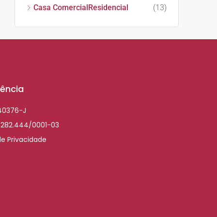
Casa ComercialResidencial
(13)
ência
040376-J
.282.444/0001-03
de Privacidade