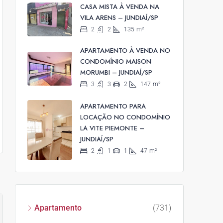
CASA MISTA À VENDA NA
VILA ARENS – JUNDIAÍ/SP
2
2
135
m²
APARTAMENTO À VENDA NO
CONDOMÍNIO MAISON
MORUMBI – JUNDIAÍ/SP
3
3
2
147
m²
APARTAMENTO PARA
LOCAÇÃO NO CONDOMÍNIO
LA VITE PIEMONTE –
JUNDIAÍ/SP
2
1
1
47
m²
Apartamento
(731)