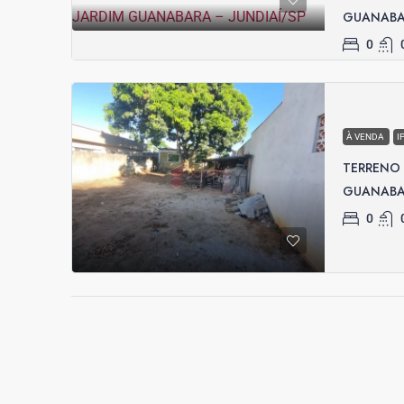
GUANABAR
0
À VENDA
I
TERRENO 
GUANABAR
0