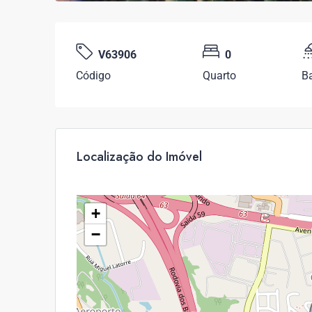
V63906
0
Código
Quarto
B
Localização do Imóvel
+
−