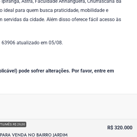
o Ipiranga, Astra, Faculdade Anhanguera, Churrascaria da
o ideal para quem busca praticidade, mobilidade e
servidas da cidade. Além disso oferece fácil acesso às
f. 63906 atualizado em 05/08.
icável) pode sofrer alterações. Por favor, entre em
PTU/MÊS: R$ 29,00
R$ 320.000
PARA VENDA NO BAIRRO JARDIM