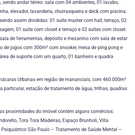
 sendo andar térreo: sala com 04 ambientes, 01 lavabo,
inha, elevador, lavanderia, churrasqueira e deck com piscina.
endo assim divididas: 01 suíte master com hall, terraço, 02
agem, 01 suíte com closet e terraço e 02 suítes com closet.
l, sala de ferramentas, depósito e mezanino com sala de estar
lão de jogos com 300m² com snooker, mesa de ping pong e
 área de suporte com um quarto, 01 banheiro e quadra
hácaras Urbanas em região de mananciais, com 460.000m²
 particular, estação de tratamento de água, trilhas, quadras
 Nas proximidades do imóvel contém alguns comércios:
dorello, Tora Tora Madeiras, Espaço Brunholi, Villa
tal Psiquiátrico São Paulo – Tratamento de Saúde Mental –