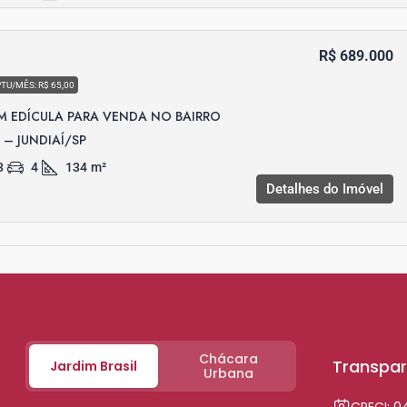
R$ 689.000
PTU/MÊS: R$ 65,00
 EDÍCULA PARA VENDA NO BAIRRO
– JUNDIAÍ/SP
3
4
134
m²
Detalhes do Imóvel
Chácara
Transpar
Jardim Brasil
Urbana
CRECI: 