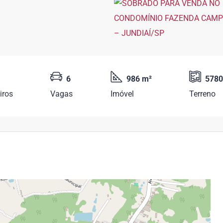
6
986 m²
5780
iros
Vagas
Imóvel
Terreno