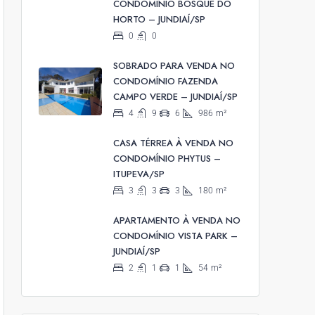
CONDOMÍNIO BOSQUE DO
HORTO – JUNDIAÍ/SP
0
0
SOBRADO PARA VENDA NO
CONDOMÍNIO FAZENDA
CAMPO VERDE – JUNDIAÍ/SP
4
9
6
986
m²
CASA TÉRREA À VENDA NO
CONDOMÍNIO PHYTUS –
ITUPEVA/SP
3
3
3
180
m²
APARTAMENTO À VENDA NO
CONDOMÍNIO VISTA PARK –
JUNDIAÍ/SP
2
1
1
54
m²