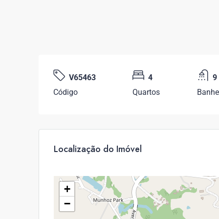
V65463
4
9
Código
Quartos
Banhe
Localização do Imóvel
+
−