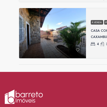
À VENDA
I
CASA COM
CAXAMBU 
4