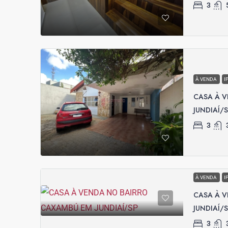
3
À VENDA
I
CASA À 
JUNDIAÍ/
3
À VENDA
I
CASA À 
JUNDIAÍ/
3