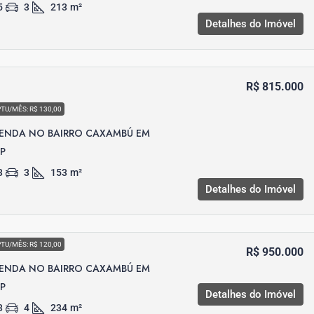
5
3
213
m²
Detalhes do Imóvel
R$ 815.000
PTU/MÊS: R$ 130,00
VENDA NO BAIRRO CAXAMBÚ EM
SP
3
3
153
m²
Detalhes do Imóvel
PTU/MÊS: R$ 120,00
R$ 950.000
VENDA NO BAIRRO CAXAMBÚ EM
SP
Detalhes do Imóvel
3
4
234
m²