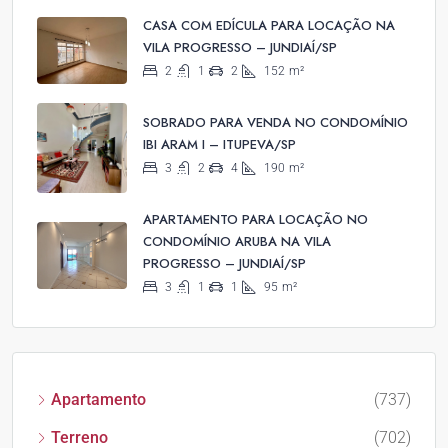
CASA COM EDÍCULA PARA LOCAÇÃO NA
VILA PROGRESSO – JUNDIAÍ/SP
2
1
2
152
m²
SOBRADO PARA VENDA NO CONDOMÍNIO
IBI ARAM I – ITUPEVA/SP
3
2
4
190
m²
APARTAMENTO PARA LOCAÇÃO NO
CONDOMÍNIO ARUBA NA VILA
PROGRESSO – JUNDIAÍ/SP
3
1
1
95
m²
Apartamento
(737)
Terreno
(702)