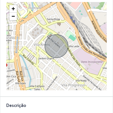
+
−
Descrição