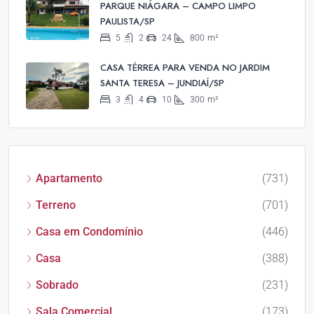
PARQUE NIÁGARA – CAMPO LIMPO
PAULISTA/SP
5
2
24
800
m²
CASA TÉRREA PARA VENDA NO JARDIM
SANTA TERESA – JUNDIAÍ/SP
3
4
10
300
m²
Apartamento
(731)
Terreno
(701)
Casa em Condomínio
(446)
Casa
(388)
Sobrado
(231)
Sala Comercial
(173)