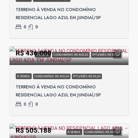
TERRENO À VENDA NO CONDOMÍNIO
RESIDENCIAL LAGO AZUL EM JUNDIAÍ/SP
0
0
R$ 436.000
À VENDA
CONDOMÍNIO: R$ 400,00
IPTU/MÊS: R$ 90,00
À VENDA
CONDOMÍNIO: R$ 400,00
IPTU/MÊS: R$ 90,00
TERRENO À VENDA NO CONDOMÍNIO
RESIDENCIAL LAGO AZUL EM JUNDIAÍ/SP
0
0
R$ 505.188
À VENDA
CONDOMÍNIO: R$ 300,00