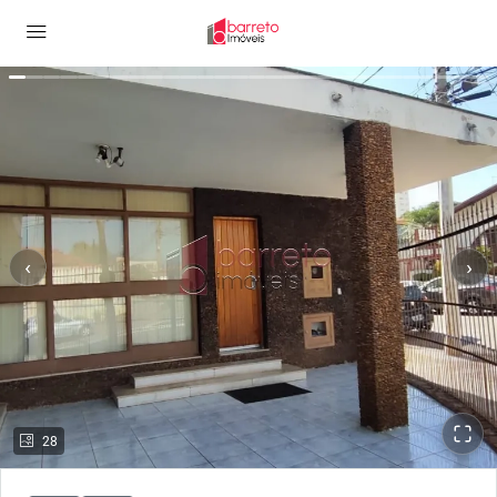
‹
›
28