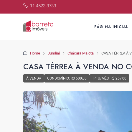
11 4523-3733
PÁGINA INICIAL
Home
Jundiaí
Chácara Malota
CASA TÉRREA À 
CASA TÉRREA À VENDA NO C
À VENDA
CONDOMÍNIO: R$ 500,00
IPTU/MÊS: R$ 257,00