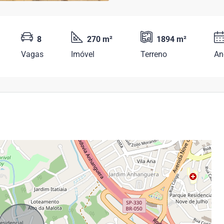
8
270 m²
1894 m²
Vagas
Imóvel
Terreno
An