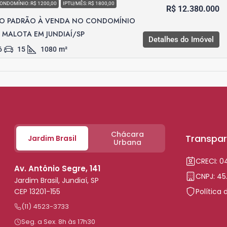
ONDOMÍNIO: R$ 1200,00
IPTU/MÊS: R$ 1800,00
R$ 12.380.000
TO PADRÃO À VENDA NO CONDOMÍNIO
MALOTA EM JUNDIAÍ/SP
Detalhes do Imóvel
6
15
1080
m²
Chácara
Transpar
Jardim Brasil
Urbana
CRECI: 
Av. Antônio Segre, 141
CNPJ: 45
Jardim Brasil, Jundiaí, SP
CEP 13201-155
Política 
(11) 4523-3733
Seg. a Sex. 8h às 17h30