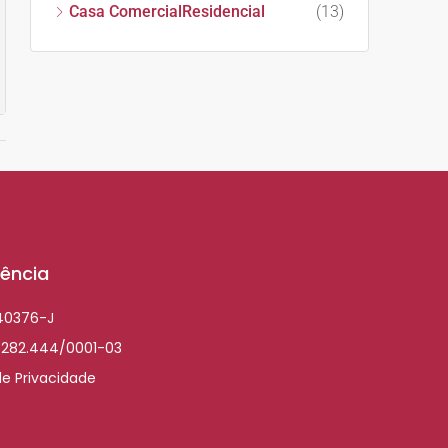
Casa ComercialResidencial
(13)
ência
040376-J
.282.444/0001-03
de Privacidade