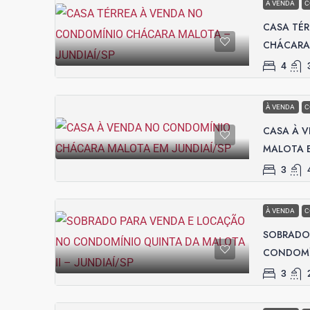
À VENDA
C
CASA TÉ
CHÁCARA 
4
À VENDA
C
CASA À 
MALOTA E
3
À VENDA
C
SOBRADO
CONDOMÍN
3