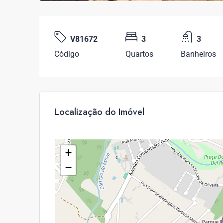
V81672
3
3
Código
Quartos
Banheiros
Localização do Imóvel
+
−