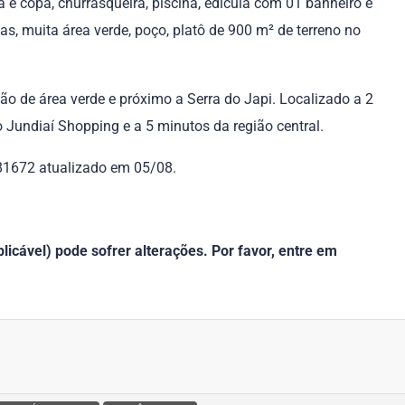
ha e copa, churrasqueira, piscina, edícula com 01 banheiro e
s, muita área verde, poço, platô de 900 m² de terreno no
o de área verde e próximo a Serra do Japi. Localizado a 2
Jundiaí Shopping e a 5 minutos da região central.
 81672 atualizado em 05/08.
icável) pode sofrer alterações. Por favor, entre em