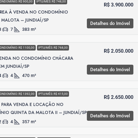
ONDOMÍNIO: R$ 900,00
IPTU/MÊS: R$ 748,00
R$ 3.900.000
RREA À VENDA NO CONDOMÍNIO
MALOTA – JUNDIAÍ/SP
Detalhes do Imóvel
3
7
383
m²
ONDOMÍNIO: R$ 1100,00
IPTU/MÊS: R$ 768,00
R$ 2.050.000
VENDA NO CONDOMÍNIO CHÁCARA
M JUNDIAÍ/SP
Detalhes do Imóvel
4
4
470
m²
ONDOMÍNIO: R$ 1392,00
IPTU/MÊS: R$ 415,00
R$ 2.650.000
 PARA VENDA E LOCAÇÃO NO
IO QUINTA DA MALOTA II – JUNDIAÍ/SP
Detalhes do Imóvel
2
4
357
m²