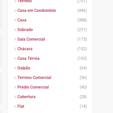
Terreno
(701)
Casa em Condomínio
(446)
Casa
(388)
Sobrado
(231)
Sala Comercial
(173)
Chácara
(152)
Casa Térrea
(103)
Galpão
(64)
Terreno Comercial
(56)
Prédio Comercial
(40)
Cobertura
(28)
Flat
(14)