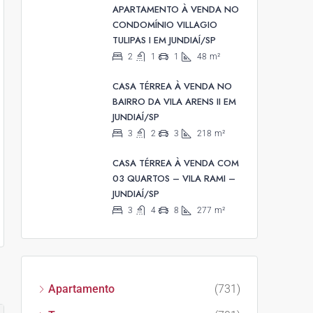
APARTAMENTO À VENDA NO
CONDOMÍNIO VILLAGIO
TULIPAS I EM JUNDIAÍ/SP
2
1
1
48
m²
CASA TÉRREA À VENDA NO
BAIRRO DA VILA ARENS II EM
JUNDIAÍ/SP
3
2
3
218
m²
CASA TÉRREA À VENDA COM
03 QUARTOS – VILA RAMI –
JUNDIAÍ/SP
3
4
8
277
m²
Apartamento
(731)