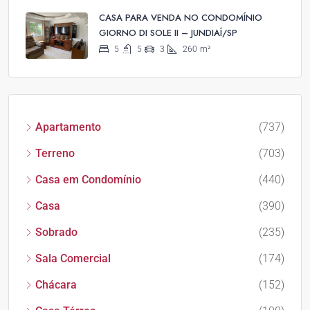
CASA PARA VENDA NO CONDOMÍNIO
GIORNO DI SOLE II – JUNDIAÍ/SP
5
5
3
260
m²
Apartamento
(737)
Terreno
(703)
Casa em Condomínio
(440)
Casa
(390)
Sobrado
(235)
Sala Comercial
(174)
Chácara
(152)