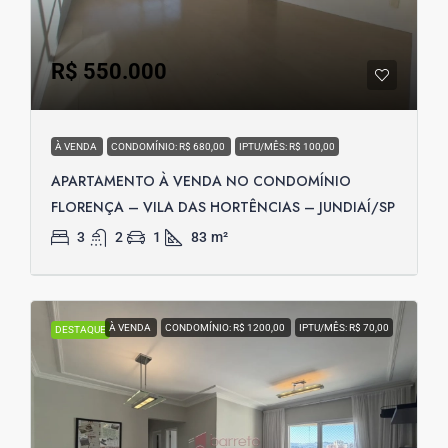
R$ 550.000
À VENDA
CONDOMÍNIO: R$ 680,00
IPTU/MÊS: R$ 100,00
APARTAMENTO À VENDA NO CONDOMÍNIO
FLORENÇA – VILA DAS HORTÊNCIAS – JUNDIAÍ/SP
3
2
1
83
m²
À VENDA
CONDOMÍNIO: R$ 1200,00
IPTU/MÊS: R$ 70,00
DESTAQUE