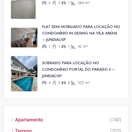
0
3
1
284
m²
FLAT SEMI MOBILIADO PARA LOCAÇÃO NO
CONDOMÍNIO IN DESING NA VILA ARENS
– JUNDIAÍ/SP
1
1
1
42
m²
SOBRADO PARA LOCAÇÃO NO
CONDOMÍNIO PORTAL DO PARAÍSO II –
JUNDIAÍ/SP
4
3
6
325
m²
Apartamento
(740)
Terreno
(703)