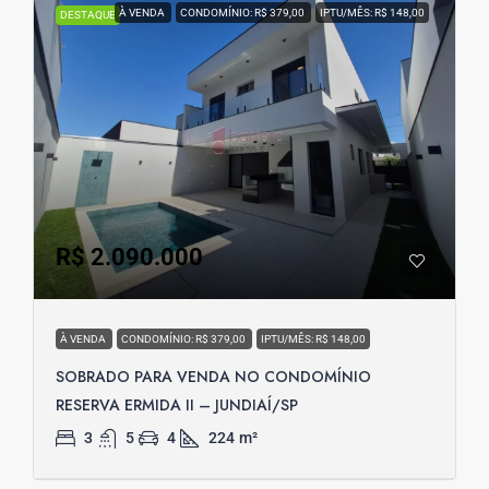
À VENDA
CONDOMÍNIO: R$ 379,00
IPTU/MÊS: R$ 148,00
DESTAQUE
R$ 2.090.000
À VENDA
CONDOMÍNIO: R$ 379,00
IPTU/MÊS: R$ 148,00
SOBRADO PARA VENDA NO CONDOMÍNIO
RESERVA ERMIDA II – JUNDIAÍ/SP
3
5
4
224
m²