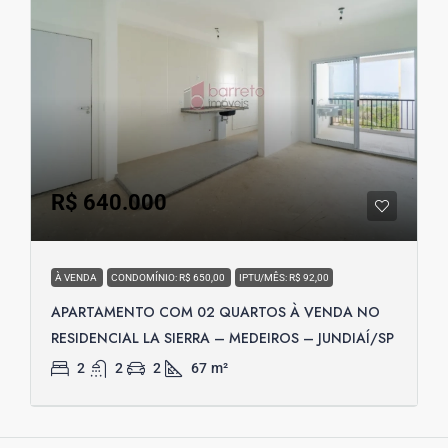
R$ 640.000
À VENDA
CONDOMÍNIO: R$ 650,00
IPTU/MÊS: R$ 92,00
APARTAMENTO COM 02 QUARTOS À VENDA NO
RESIDENCIAL LA SIERRA – MEDEIROS – JUNDIAÍ/SP
2
2
2
67
m²