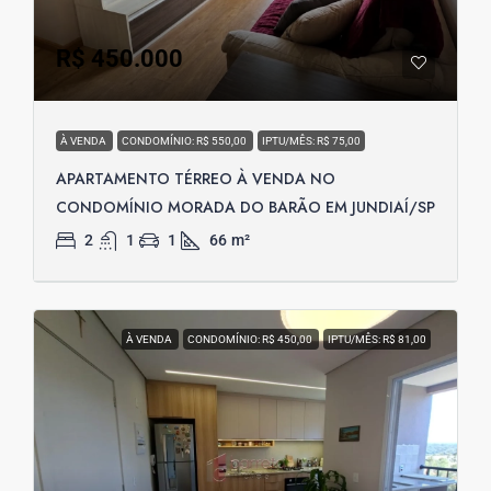
R$ 450.000
À VENDA
CONDOMÍNIO: R$ 550,00
IPTU/MÊS: R$ 75,00
APARTAMENTO TÉRREO À VENDA NO
CONDOMÍNIO MORADA DO BARÃO EM JUNDIAÍ/SP
2
1
1
66
m²
À VENDA
CONDOMÍNIO: R$ 450,00
IPTU/MÊS: R$ 81,00