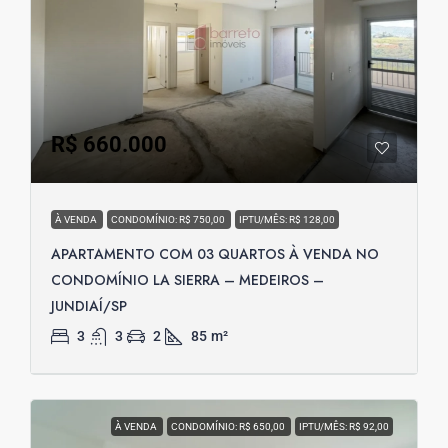
R$ 660.000
À VENDA
CONDOMÍNIO: R$ 750,00
IPTU/MÊS: R$ 128,00
APARTAMENTO COM 03 QUARTOS À VENDA NO
CONDOMÍNIO LA SIERRA – MEDEIROS –
JUNDIAÍ/SP
3
3
2
85
m²
À VENDA
CONDOMÍNIO: R$ 650,00
IPTU/MÊS: R$ 92,00