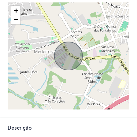
+
−
Descrição