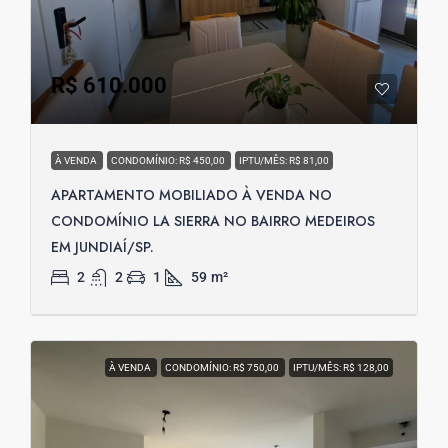
R$ 610.000
À VENDA
CONDOMÍNIO: R$ 450,00
IPTU/MÊS: R$ 81,00
APARTAMENTO MOBILIADO À VENDA NO
CONDOMÍNIO LA SIERRA NO BAIRRO MEDEIROS
EM JUNDIAÍ/SP.
2
2
1
59
m²
À VENDA
CONDOMÍNIO: R$ 750,00
IPTU/MÊS: R$ 128,00