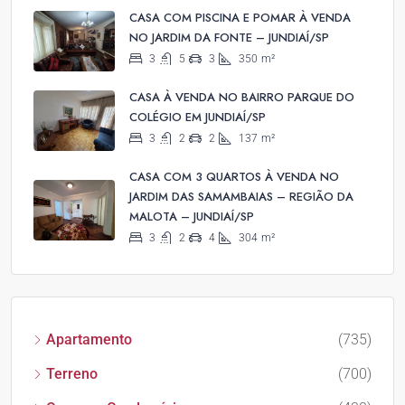
CASA COM PISCINA E POMAR À VENDA
NO JARDIM DA FONTE – JUNDIAÍ/SP
3
5
3
350
m²
CASA À VENDA NO BAIRRO PARQUE DO
COLÉGIO EM JUNDIAÍ/SP
3
2
2
137
m²
CASA COM 3 QUARTOS À VENDA NO
JARDIM DAS SAMAMBAIAS – REGIÃO DA
MALOTA – JUNDIAÍ/SP
3
2
4
304
m²
Apartamento
(735)
Terreno
(700)