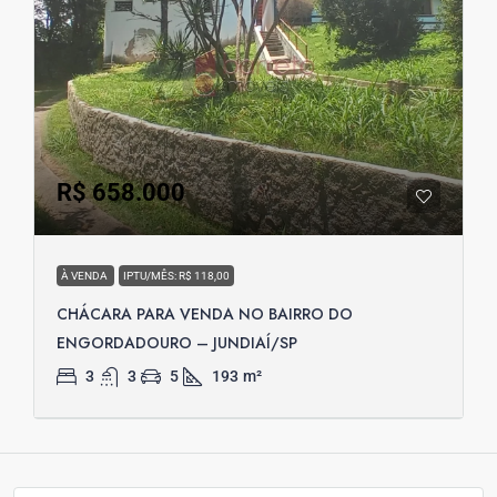
R$ 658.000
À VENDA
IPTU/MÊS: R$ 118,00
CHÁCARA PARA VENDA NO BAIRRO DO
ENGORDADOURO – JUNDIAÍ/SP
3
3
5
193
m²