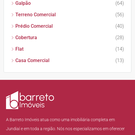
Galpão
(64)
Terreno Comercial
(56)
Prédio Comercial
(40)
Cobertura
(28)
Flat
(14)
Casa Comercial
(13)
A Barreto Imóveis atua como uma imobiliária completa em
Jundiaí e em toda a região. Nós nos especializamos em oferecer