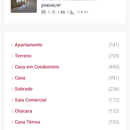
JUNDIAÍ/SP
3
2
2
118
m²
Apartamento
(741)
Terreno
(703)
Casa em Condomínio
(443)
Casa
(391)
Sobrado
(236)
Sala Comercial
(172)
Chácara
(152)
Casa Térrea
(102)