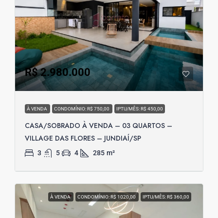
R$ 2.980.000
À VENDA
CONDOMÍNIO: R$ 750,00
IPTU/MÊS: R$ 450,00
CASA/SOBRADO À VENDA – 03 QUARTOS –
VILLAGE DAS FLORES – JUNDIAÍ/SP
3
5
4
285
m²
À VENDA
CONDOMÍNIO: R$ 1020,00
IPTU/MÊS: R$ 360,00