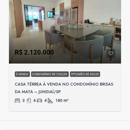
R$ 2.120.000
À VENDA
CONDOMÍNIO: R$ 1020,00
IPTU/MÊS: R$ 360,00
CASA TÉRREA À VENDA NO CONDOMÍNIO BRISAS
DA MATA – JUNDIAÍ/SP
3
4
4
180
m²