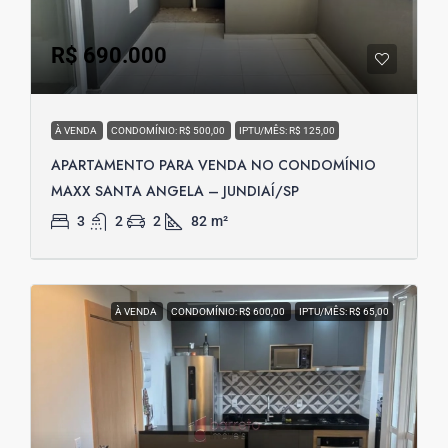
R$ 690.000
À VENDA
CONDOMÍNIO: R$ 500,00
IPTU/MÊS: R$ 125,00
APARTAMENTO PARA VENDA NO CONDOMÍNIO
MAXX SANTA ANGELA – JUNDIAÍ/SP
3
2
2
82
m²
À VENDA
CONDOMÍNIO: R$ 600,00
IPTU/MÊS: R$ 65,00