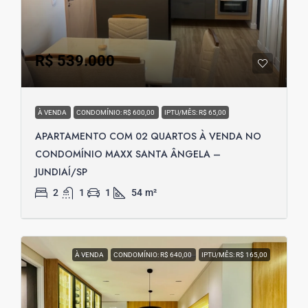
R$ 539.000
À VENDA
CONDOMÍNIO: R$ 600,00
IPTU/MÊS: R$ 65,00
APARTAMENTO COM 02 QUARTOS À VENDA NO
CONDOMÍNIO MAXX SANTA ÂNGELA –
JUNDIAÍ/SP
2
1
1
54
m²
À VENDA
CONDOMÍNIO: R$ 640,00
IPTU/MÊS: R$ 165,00