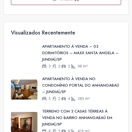
Visualizados Recentemente
APARTAMENTO À VENDA – 03
DORMITÓRIOS – MAXX SANTA ANGELA –
JUNDIAÍ/SP
3
2
2
98
m²
APARTAMENTO À VENDA NO
CONDOMÍNIO PORTAL DO ANHANGABAÚ
– JUNDIAÍ/SP
5
2
4
285
m²
TERRENO COM 3 CASAS TÉRREAS À
VENDA NO BAIRRO ANHANGABAÚ EM
JUNDIAÍ/SP
8
5
8
416
m²