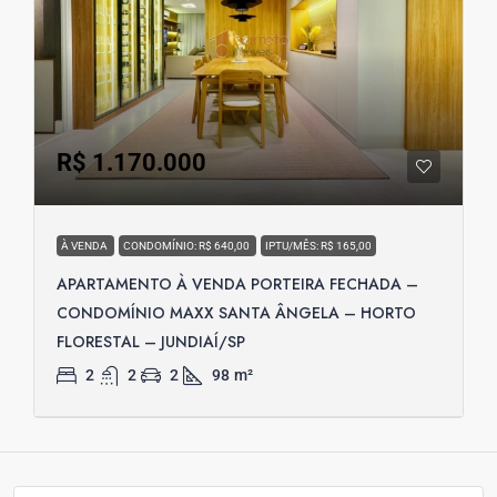
R$ 1.170.000
À VENDA
CONDOMÍNIO: R$ 640,00
IPTU/MÊS: R$ 165,00
APARTAMENTO À VENDA PORTEIRA FECHADA –
CONDOMÍNIO MAXX SANTA ÂNGELA – HORTO
FLORESTAL – JUNDIAÍ/SP
2
2
2
98
m²