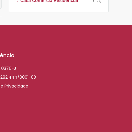
Casa ComercialResidencial
(13)
ência
040376-J
.282.444/0001-03
de Privacidade