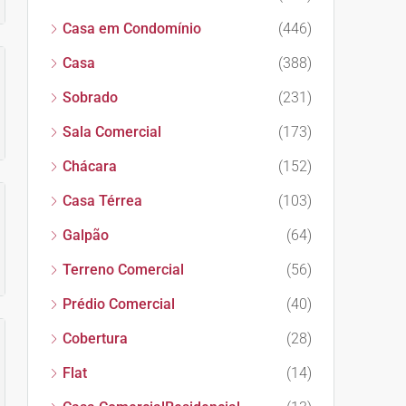
Casa em Condomínio
(446)
Casa
(388)
Sobrado
(231)
Sala Comercial
(173)
Chácara
(152)
Casa Térrea
(103)
Galpão
(64)
Terreno Comercial
(56)
Prédio Comercial
(40)
Cobertura
(28)
Flat
(14)