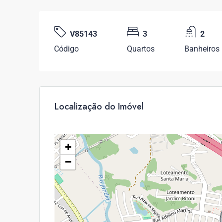
V85143
3
2
Código
Quartos
Banheiros
Localização do Imóvel
+
−