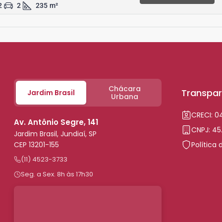
2
2
235
m²
Chácara
Transpar
Jardim Brasil
Urbana
CRECI: 
Av. Antônio Segre, 141
CNPJ: 45
Jardim Brasil, Jundiaí, SP
CEP 13201-155
Política 
(11) 4523-3733
Seg. a Sex. 8h às 17h30