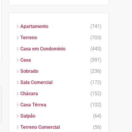
Apartamento
(741)
Terreno
(703)
Casa em Condomínio
(443)
Casa
(391)
Sobrado
(236)
Sala Comercial
(172)
Chácara
(152)
Casa Térrea
(102)
Galpão
(64)
Terreno Comercial
(56)