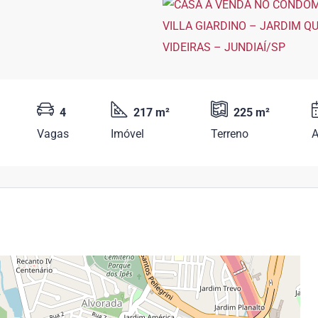
4
217 m²
225 m²
Vagas
Imóvel
Terreno
A