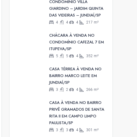
CONDOMÍNIO VILLA
GIARDINO – JARDIM QUINTA
DAS VIDEIRAS – JUNDIAÍ/SP
4
4
4
217
m²
CHÁCARA À VENDA NO
CONDOMÍNIO CAFEZAL 7 EM
ITUPEVA/SP
5
5
4
352
m²
CASA TÉRREA À VENDA NO
BAIRRO MARCO LEITE EM
JUNDIAÍ/SP
3
2
4
266
m²
CASA À VENDA NO BAIRRO
PRIVÊ GRAMADOS DE SANTA
RITA II EM CAMPO LIMPO
PAULISTA/SP
3
3
4
301
m²