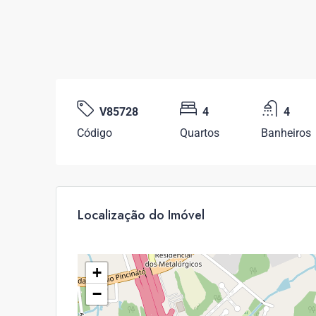
V85728
4
4
Código
Quartos
Banheiros
Localização do Imóvel
+
−