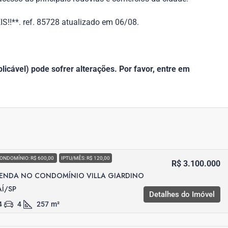
**. ref. 85728 atualizado em 06/08.
icável) pode sofrer alterações. Por favor, entre em
ONDOMÍNIO: R$ 600,00
IPTU/MÊS: R$ 120,00
R$ 3.100.000
VENDA NO CONDOMÍNIO VILLA GIARDINO
AÍ/SP
Detalhes do Imóvel
4
4
257
m²