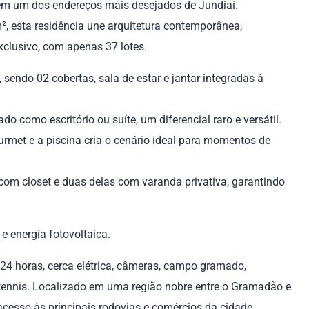
 em um dos endereços mais desejados de Jundiaí.
, esta residência une arquitetura contemporânea,
clusivo, com apenas 37 lotes.
sendo 02 cobertas, sala de estar e jantar integradas à
do como escritório ou suíte, um diferencial raro e versátil.
urmet e a piscina cria o cenário ideal para momentos de
 com closet e duas delas com varanda privativa, garantindo
e energia fotovoltaica.
24 horas, cerca elétrica, câmeras, campo gramado,
 tennis. Localizado em uma região nobre entre o Gramadão e
 acesso às principais rodovias e comércios da cidade.