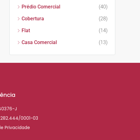
Prédio Comercial
(40)
Cobertura
(28)
Flat
(14)
Casa Comercial
(13)
ência
040376-J
.282.444/0001-03
de Privacidade