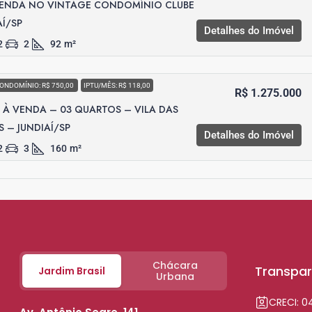
VENDA NO VINTAGE CONDOMÍNIO CLUBE
AÍ/SP
Detalhes do Imóvel
2
2
92
m²
ONDOMÍNIO: R$ 750,00
IPTU/MÊS: R$ 118,00
R$ 1.275.000
À VENDA – 03 QUARTOS – VILA DAS
S – JUNDIAÍ/SP
Detalhes do Imóvel
2
3
160
m²
Chácara
Transpar
Jardim Brasil
Urbana
CRECI: 