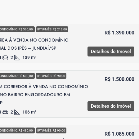
ONDOMÍNIO: R$ 560,00
IPTU/MÊS: R$ 212,00
R$ 1.390.000
RREA À VENDA NO CONDOMÍNIO
AL DOS IPÊS – JUNDIAÍ/SP
Detalhes do Imóvel
4
2
139
m²
ONDOMÍNIO: R$ 600,00
IPTU/MÊS: R$ 90,00
R$ 1.500.000
M CORREDOR À VENDA NO CONDOMÍNIO
 NO BAIRRO ENGORDADOURO EM
SP
Detalhes do Imóvel
3
2
106
m²
ONDOMÍNIO: R$ 430,00
IPTU/MÊS: R$ 90,00
R$ 1.085.000