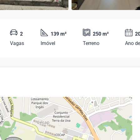
2
139 m²
250 m²
2
Vagas
Imóvel
Terreno
Ano de