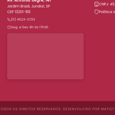
Av. Antônio Segre, 141
CNPJ: 45
Jardim Brasil, Jundiaí, SP
CEP 13201-155
Política 
(11) 4523-3733
Seg. a Sex. 8h às 17h30
 TODOS OS DIREITOS RESERVADOS. DESENVOLVIDO POR
MATIOT