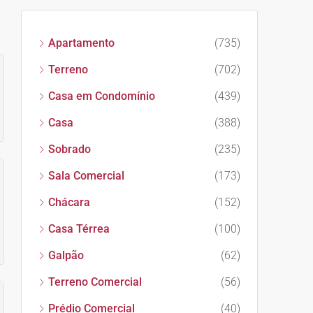
Apartamento
(735)
Terreno
(702)
Casa em Condomínio
(439)
Casa
(388)
Sobrado
(235)
Sala Comercial
(173)
Chácara
(152)
Casa Térrea
(100)
Galpão
(62)
Terreno Comercial
(56)
Prédio Comercial
(40)