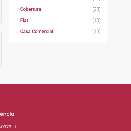
Cobertura
(28)
Flat
(13)
Casa Comercial
(13)
ência
040376-J