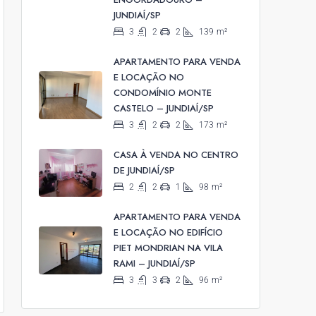
JUNDIAÍ/SP
3
2
2
139
m²
APARTAMENTO PARA VENDA
E LOCAÇÃO NO
CONDOMÍNIO MONTE
CASTELO – JUNDIAÍ/SP
3
2
2
173
m²
CASA À VENDA NO CENTRO
DE JUNDIAÍ/SP
2
2
1
98
m²
APARTAMENTO PARA VENDA
E LOCAÇÃO NO EDIFÍCIO
PIET MONDRIAN NA VILA
RAMI – JUNDIAÍ/SP
3
3
2
96
m²