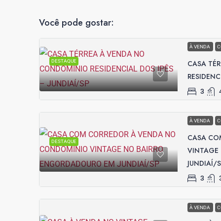
Você pode gostar:
À VENDA
C
DESTAQUE
CASA TÉ
RESIDENCI
3
À VENDA
C
CASA CO
DESTAQUE
VINTAGE
JUNDIAÍ/
3
À VENDA
C