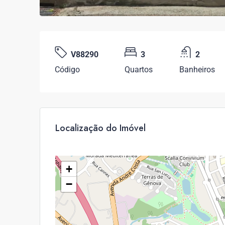
V88290
3
2
Código
Quartos
Banheiros
Localização do Imóvel
+
−