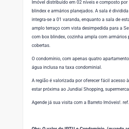
Imóvel distribuído em 02 níveis e composto por
blindex e armários planejados. A sala é dividida
integra-se a 01 varanda, enquanto a sala de esta
amplo terraço com vista desimpedida para a Ser
com box blindex, cozinha ampla com armários 
cobertas.
O condomínio, com apenas quatro apartamentos 
água inclusa na taxa condominial.
A região é valorizada por oferecer fácil acess
estar próxima ao Jundiaí Shopping, supermercad
Agende já sua visita com a Barreto Imóveis!. re
Obs: O valor do IPTU e Condomínio, (quando apl