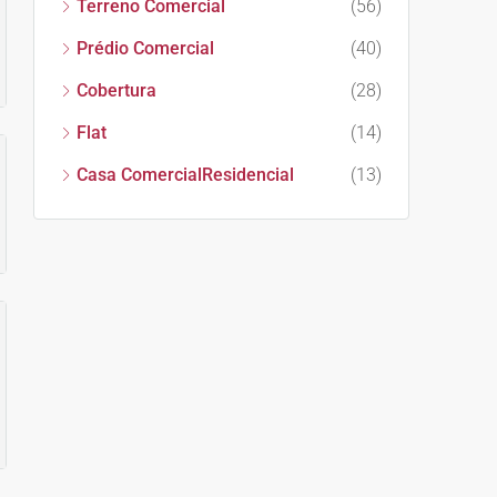
Terreno Comercial
(56)
Prédio Comercial
(40)
Cobertura
(28)
Flat
(14)
Casa ComercialResidencial
(13)