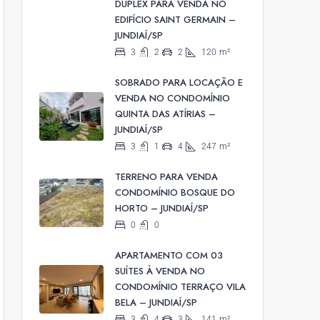
DUPLEX PARA VENDA NO
EDIFÍCIO SAINT GERMAIN –
JUNDIAÍ/SP
3
2
2
120
m²
SOBRADO PARA LOCAÇÃO E
VENDA NO CONDOMÍNIO
QUINTA DAS ATÍRIAS –
JUNDIAÍ/SP
3
1
4
247
m²
TERRENO PARA VENDA
CONDOMÍNIO BOSQUE DO
HORTO – JUNDIAÍ/SP
0
0
APARTAMENTO COM 03
SUÍTES À VENDA NO
CONDOMÍNIO TERRAÇO VILA
BELA – JUNDIAÍ/SP
3
4
3
141
m²