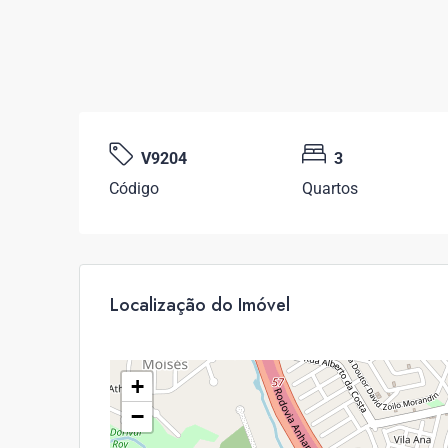
V9204
3
Código
Quartos
Localização do Imóvel
+
−