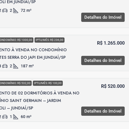
OLI EM JUNDIAÍ/SP
2
2
72
m²
Detalhes do Imóvel
ONDOMÍNIO: R$ 1000,00
IPTU/MÊS: R$ 236,00
R$ 1.265.000
ENTO À VENDA NO CONDOMÍNIO
ES SERRA DO JAPI EM JUNDIAÍ/SP
Detalhes do Imóvel
3
2
187
m²
ONDOMÍNIO: R$ 532,00
IPTU/MÊS: R$ 100,00
R$ 520.000
ENTO DE 02 DORMITÓRIOS À VENDA NO
IO SAINT GERMAIN – JARDIM
OLI – JUNDIAÍ/SP
Detalhes do Imóvel
2
1
60
m²