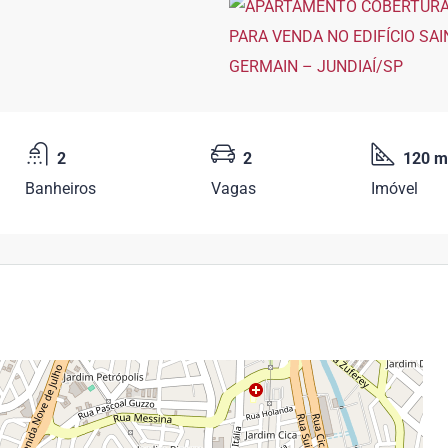
2
2
120 m
Banheiros
Vagas
Imóvel