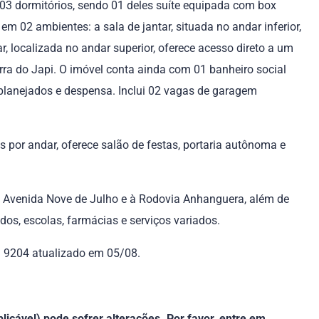
 03 dormitórios, sendo 01 deles suíte equipada com box
 em 02 ambientes: a sala de jantar, situada no andar inferior,
r, localizada no andar superior, oferece acesso direto a um
ra do Japi. O imóvel conta ainda com 01 banheiro social
planejados e despensa. Inclui 02 vagas de garagem
por andar, oferece salão de festas, portaria autônoma e
o à Avenida Nove de Julho e à Rodovia Anhanguera, além de
os, escolas, farmácias e serviços variados.
f. 9204 atualizado em 05/08.
icável) pode sofrer alterações. Por favor, entre em