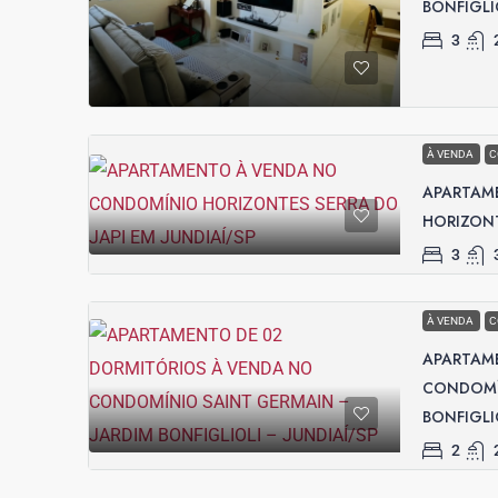
BONFIGLI
3
À VENDA
C
APARTAM
HORIZONT
3
À VENDA
C
APARTAM
CONDOMÍN
BONFIGLI
2