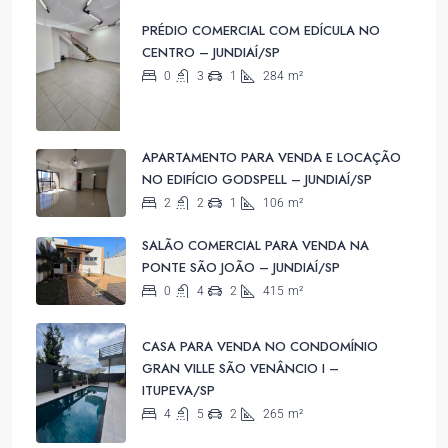
PRÉDIO COMERCIAL COM EDÍCULA NO
CENTRO – JUNDIAÍ/SP
0
3
1
284
m²
APARTAMENTO PARA VENDA E LOCAÇÃO
NO EDIFÍCIO GODSPELL – JUNDIAÍ/SP
2
2
1
106
m²
SALÃO COMERCIAL PARA VENDA NA
PONTE SÃO JOÃO – JUNDIAÍ/SP
0
4
2
415
m²
CASA PARA VENDA NO CONDOMÍNIO
GRAN VILLE SÃO VENÂNCIO I –
ITUPEVA/SP
4
5
2
265
m²