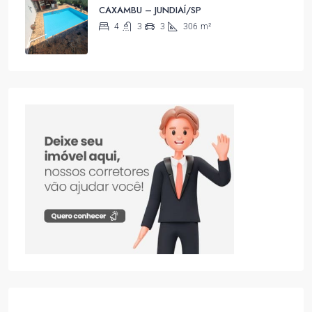
CAXAMBU – JUNDIAÍ/SP
4
3
3
306
m²