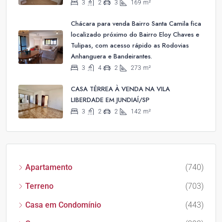
3
2
3
169
m²
Chácara para venda Bairro Santa Camila fica
localizado próximo do Bairro Eloy Chaves e
Tulipas, com acesso rápido as Rodovias
Anhanguera e Bandeirantes.
3
4
2
273
m²
CASA TÉRREA À VENDA NA VILA
LIBERDADE EM JUNDIAÍ/SP
3
2
2
142
m²
Apartamento
(740)
Terreno
(703)
Casa em Condomínio
(443)