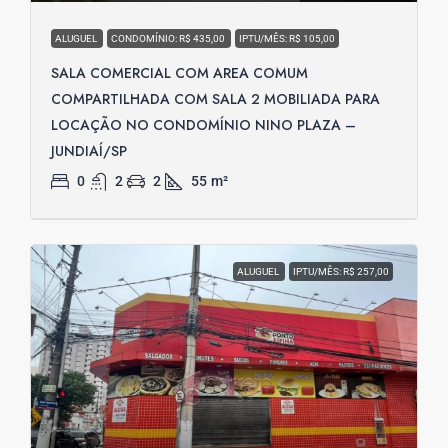
ALUGUEL
CONDOMÍNIO: R$ 435,00
IPTU/MÊS: R$ 105,00
SALA COMERCIAL COM AREA COMUM
COMPARTILHADA COM SALA 2 MOBILIADA PARA
LOCAÇÃO NO CONDOMÍNIO NINO PLAZA –
JUNDIAÍ/SP
0
2
2
55
m²
ALUGUEL
IPTU/MÊS: R$ 257,00