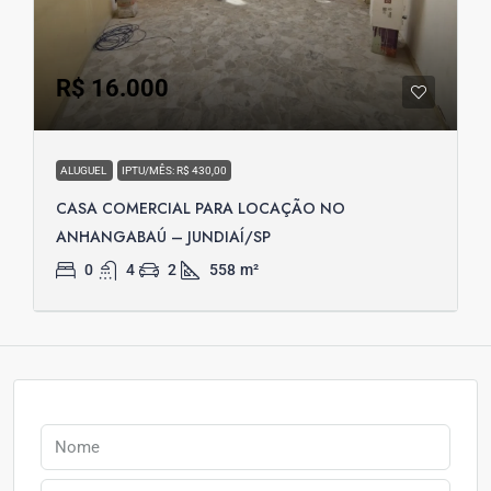
R$ 16.000
ALUGUEL
IPTU/MÊS: R$ 430,00
CASA COMERCIAL PARA LOCAÇÃO NO
ANHANGABAÚ – JUNDIAÍ/SP
0
4
2
558
m²