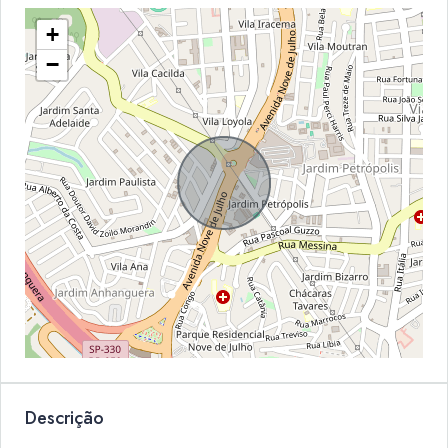
+
−
Descrição