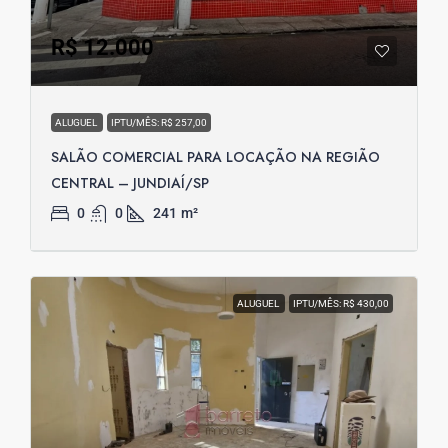
R$ 12.000
ALUGUEL
IPTU/MÊS: R$ 257,00
SALÃO COMERCIAL PARA LOCAÇÃO NA REGIÃO
CENTRAL – JUNDIAÍ/SP
0
0
241
m²
ALUGUEL
IPTU/MÊS: R$ 430,00