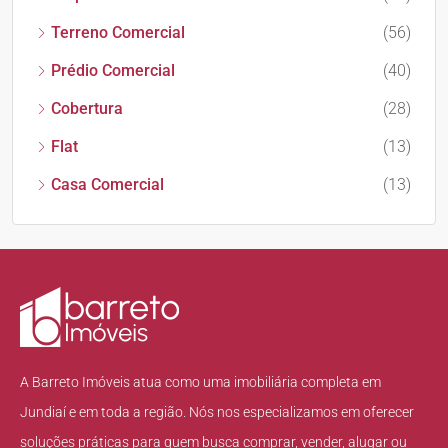
Terreno Comercial
(56)
Prédio Comercial
(40)
Cobertura
(28)
Flat
(13)
Casa Comercial
(13)
A Barreto Imóveis atua como uma imobiliária completa em
Jundiaí e em toda a região. Nós nos especializamos em oferecer
soluções práticas para quem busca comprar, vender, alugar ou