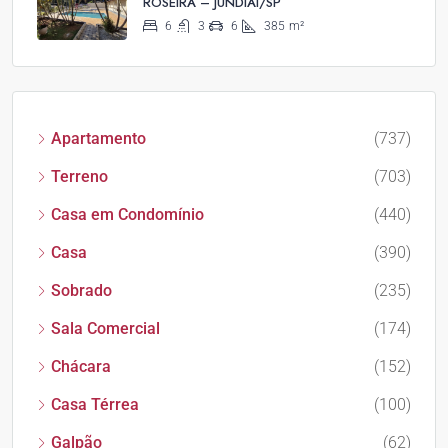
ROSEIRA – JUNDIAÍ/SP
6
3
6
385
m²
Apartamento
(737)
Terreno
(703)
Casa em Condomínio
(440)
Casa
(390)
Sobrado
(235)
Sala Comercial
(174)
Chácara
(152)
Casa Térrea
(100)
Galpão
(62)