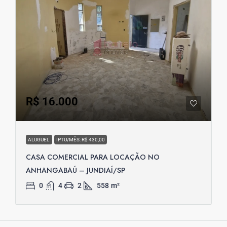
R$ 16.000
ALUGUEL
IPTU/MÊS: R$ 430,00
CASA COMERCIAL PARA LOCAÇÃO NO
ANHANGABAÚ – JUNDIAÍ/SP
0
4
2
558
m²