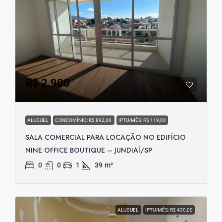
R$ 2.900
ALUGUEL
CONDOMÍNIO: R$ 892,00
IPTU/MÊS: R$ 119,00
SALA COMERCIAL PARA LOCAÇÃO NO EDIFÍCIO
NINE OFFICE BOUTIQUE – JUNDIAÍ/SP
0
0
1
39
m²
ALUGUEL
IPTU/MÊS: R$ 430,00