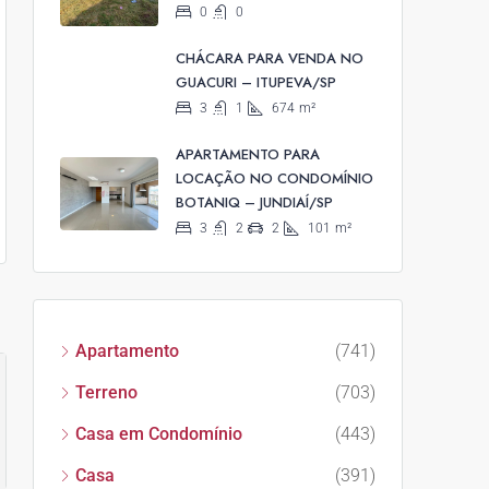
0
0
CHÁCARA PARA VENDA NO
GUACURI – ITUPEVA/SP
3
1
674
m²
APARTAMENTO PARA
LOCAÇÃO NO CONDOMÍNIO
BOTANIQ – JUNDIAÍ/SP
3
2
2
101
m²
Apartamento
(741)
Terreno
(703)
Casa em Condomínio
(443)
Casa
(391)