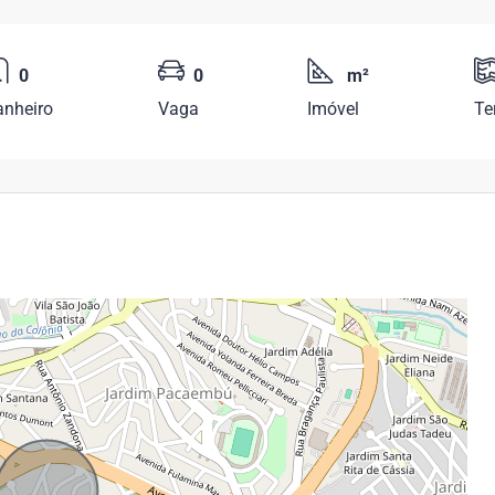
0
0
m²
anheiro
Vaga
Imóvel
Te