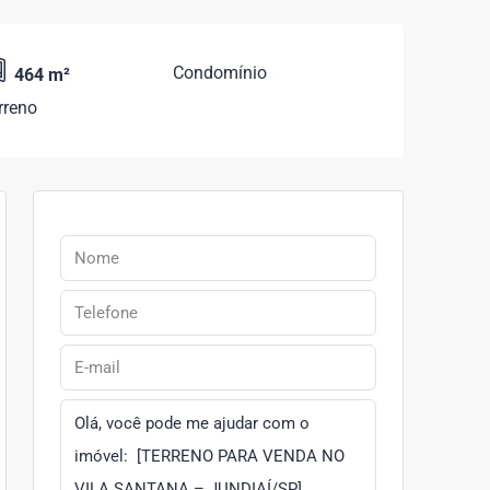
Condomínio
464 m²
rreno