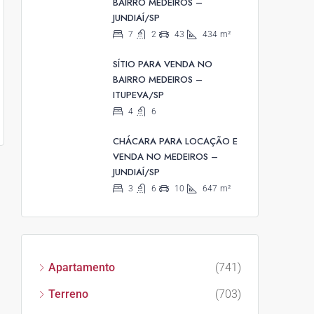
BAIRRO MEDEIROS –
JUNDIAÍ/SP
7
2
43
434
m²
SÍTIO PARA VENDA NO
BAIRRO MEDEIROS –
ITUPEVA/SP
4
6
CHÁCARA PARA LOCAÇÃO E
VENDA NO MEDEIROS –
JUNDIAÍ/SP
3
6
10
647
m²
Apartamento
(741)
Terreno
(703)