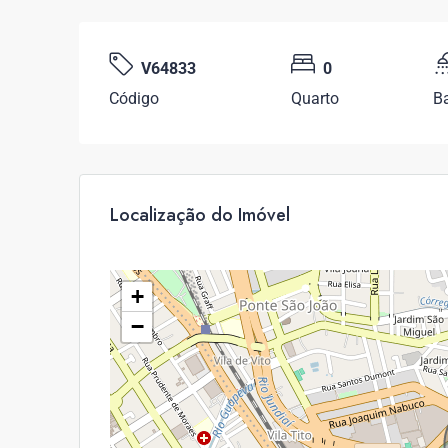
V64833
0
Código
Quarto
B
Localização do Imóvel
+
−