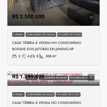
R$ 2.500.000
À VENDA
CONDOMÍNIO: R$ 1080,00
IPTU/MÊS: R$ 704,00
CASA TÉRREA À VENDA NO CONDOMÍNIO
BOSQUE DOS JATOBÁS EM JUNDIAÍ/SP
3
4
8
308
m²
R$ 1.390.000
À VENDA
CONDOMÍNIO: R$ 560,00
IPTU/MÊS: R$ 212,00
À VENDA
CONDOMÍNIO: R$ 560,00
IPTU/MÊS: R$ 212,00
CASA TÉRREA À VENDA NO CONDOMÍNIO