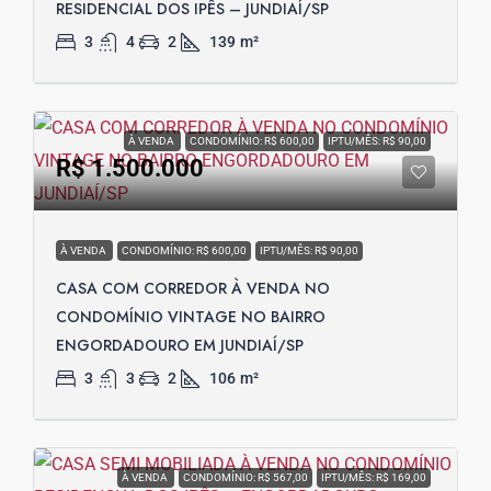
RESIDENCIAL DOS IPÊS – JUNDIAÍ/SP
3
4
2
139
m²
À VENDA
CONDOMÍNIO: R$ 600,00
IPTU/MÊS: R$ 90,00
R$ 1.500.000
À VENDA
CONDOMÍNIO: R$ 600,00
IPTU/MÊS: R$ 90,00
CASA COM CORREDOR À VENDA NO
CONDOMÍNIO VINTAGE NO BAIRRO
ENGORDADOURO EM JUNDIAÍ/SP
3
3
2
106
m²
À VENDA
CONDOMÍNIO: R$ 567,00
IPTU/MÊS: R$ 169,00